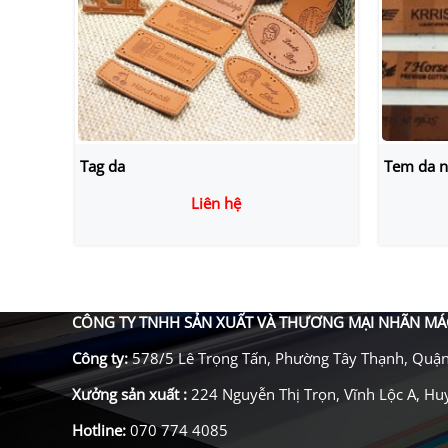
Tem da nhãn mác
tag da k
Liên hệ
CÔNG TY TNHH SẢN XUẤT VÀ THƯƠNG MẠI NHÃN MÁ
Công ty:
578/5 Lê Trọng Tấn, Phường Tây Thạnh, Quậ
Xưởng sản xuất
:
224 Nguyễn Thị Trọn, Vĩnh Lộc A, H
Hotline:
070 774 4085