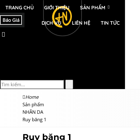
TRANG CHỦ
GIỚI THIỆU
SẢN PHẨM
Báo Giá
DỊCH VỤ
LIÊN HỆ
TIN TỨC
Home
Sản phẩm
NHÃN DA
Ruy băng 1
Ruy băng 1