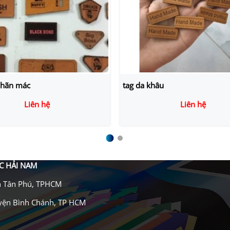
hâu
Tag da handmade
Liên hệ
Liên hệ
C HẢI NAM
n Tân Phú, TPHCM
uyện Bình Chánh, TP HCM