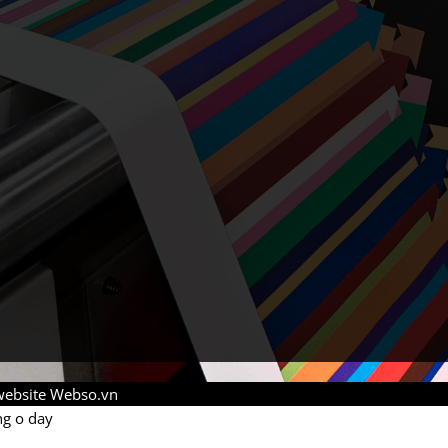
 website Webso.vn
ng o day