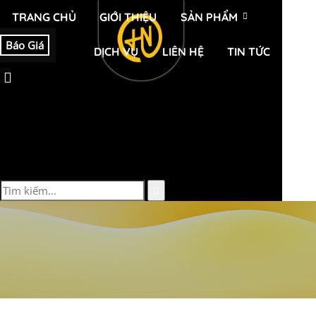
TRANG CHỦ
GIỚI THIỆU
SẢN PHẨM
Báo Giá
DỊCH VỤ
LIÊN HỆ
TIN TỨC