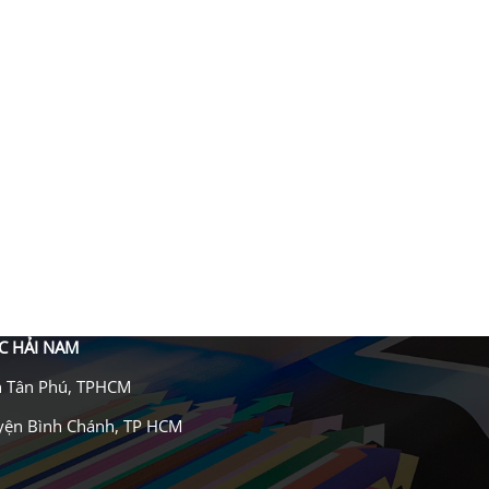
C HẢI NAM
n Tân Phú, TPHCM
uyện Bình Chánh, TP HCM