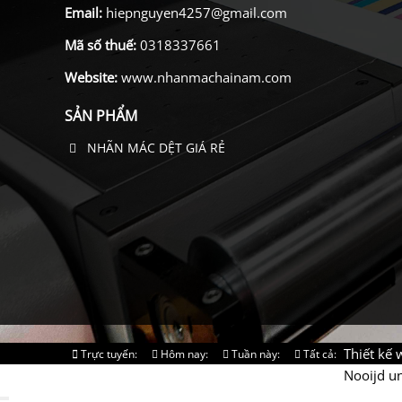
Email:
hiepnguyen4257@gmail.com
Mã số thuế:
0318337661
Website:
www.nhanmachainam.com
SẢN PHẨM
NHÃN MÁC DỆT GIÁ RẺ
Thiết kế
Trực tuyến:
Hôm nay:
Tuần này:
Tất cả:
2
9
0
215013
Nooijd u