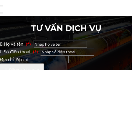
TƯ VẤN DỊCH VỤ
Họ và tên
(*)
Số điện thoại
(*)
Địa chỉ
Đăng ký tư vấn
TƯ VẤN DỊCH VỤ
Họ và tên
(*)
Số điện thoại
(*)
Địa chỉ